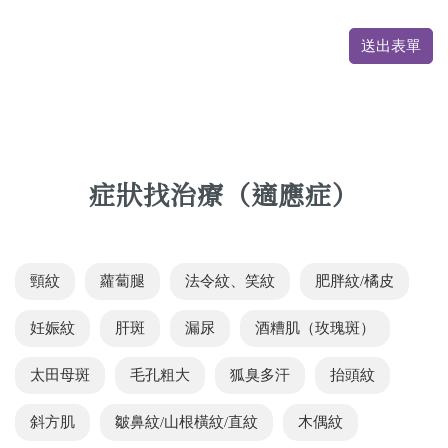
送出表單
症狀找治療（適應症）
頸紋
蘿蔔腿
法令紋、笑紋
肥胖紋/橘皮
妊娠紋
肝斑
漏尿
酒糟肌（玫瑰斑）
太田母斑
毛孔粗大
狐臭多汗
抬頭紋
斜方肌
皺鼻紋/山根橫紋/直紋
木偶紋