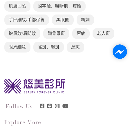
肌膚凹陷
國字臉、咀嚼肌、瘦臉
手部細紋/手部保養
黑眼圈
粉刺
皺眉紋/眉間紋
顴骨母斑
唇紋
老人斑
眼周細紋
雀斑、曬斑
黑斑
Follow Us
Explore More