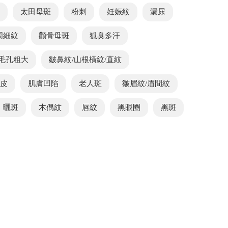
太田母斑
粉刺
妊娠紋
漏尿
周細紋
顴骨母斑
狐臭多汗
毛孔粗大
皺鼻紋/山根橫紋/直紋
橘皮
肌膚凹陷
老人斑
皺眉紋/眉間紋
、曬斑
木偶紋
唇紋
黑眼圈
黑斑