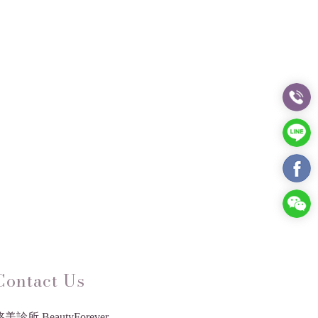
Contact Us
美診所 BeautyForever