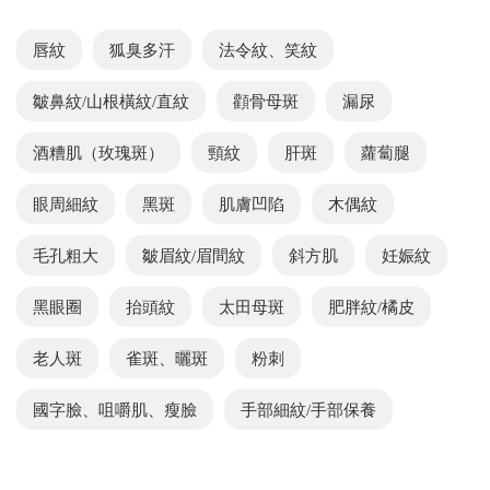
唇紋
狐臭多汗
法令紋、笑紋
皺鼻紋/山根橫紋/直紋
顴骨母斑
漏尿
酒糟肌（玫瑰斑）
頸紋
肝斑
蘿蔔腿
眼周細紋
黑斑
肌膚凹陷
木偶紋
毛孔粗大
皺眉紋/眉間紋
斜方肌
妊娠紋
黑眼圈
抬頭紋
太田母斑
肥胖紋/橘皮
老人斑
雀斑、曬斑
粉刺
國字臉、咀嚼肌、瘦臉
手部細紋/手部保養