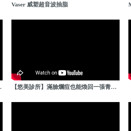
Vaser 威塑超音波抽脂
兒？眼睛鼻子是重點
【悠美診所】滿臉爛痘也能煥回一張青春臉