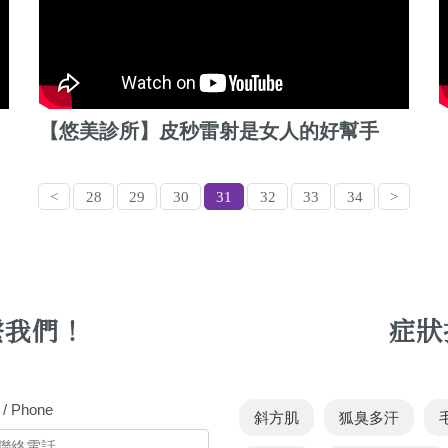
【悠美診所】皮秒雷射是女人的好幫手
<
28
29
30
31
32
33
34
>
繫我們！
症狀
 Phone
斜方肌
狐臭多汗