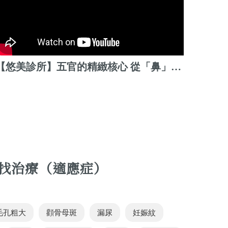
【悠美診所】五官的精緻核心 從「鼻」開始
找治療（適應症）
毛孔粗大
顴骨母斑
漏尿
妊娠紋