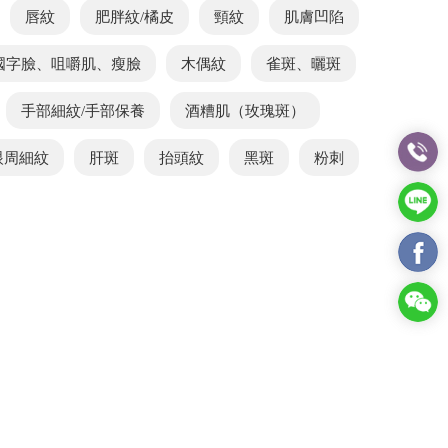
唇紋
肥胖紋/橘皮
頸紋
肌膚凹陷
國字臉、咀嚼肌、瘦臉
木偶紋
雀斑、曬斑
手部細紋/手部保養
酒糟肌（玫瑰斑）
眼周細紋
肝斑
抬頭紋
黑斑
粉刺