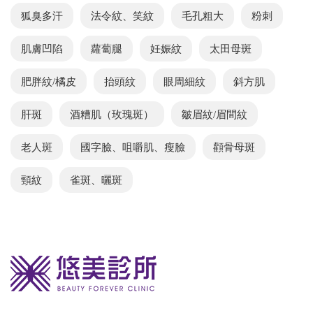
狐臭多汗
法令紋、笑紋
毛孔粗大
粉刺
肌膚凹陷
蘿蔔腿
妊娠紋
太田母斑
肥胖紋/橘皮
抬頭紋
眼周細紋
斜方肌
肝斑
酒糟肌（玫瑰斑）
皺眉紋/眉間紋
老人斑
國字臉、咀嚼肌、瘦臉
顴骨母斑
頸紋
雀斑、曬斑