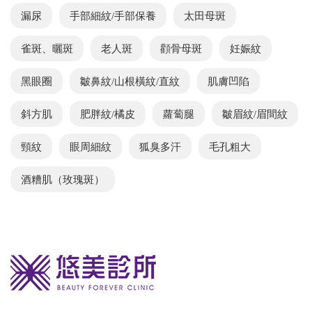
漏尿
手部細紋/手部保養
太田母斑
雀斑、曬斑
老人斑
顴骨母斑
妊娠紋
黑眼圈
皺鼻紋/山根橫紋/直紋
肌膚凹陷
斜方肌
肥胖紋/橘皮
蘿蔔腿
皺眉紋/眉間紋
頸紋
眼周細紋
狐臭多汗
毛孔粗大
酒糟肌（玫瑰斑）