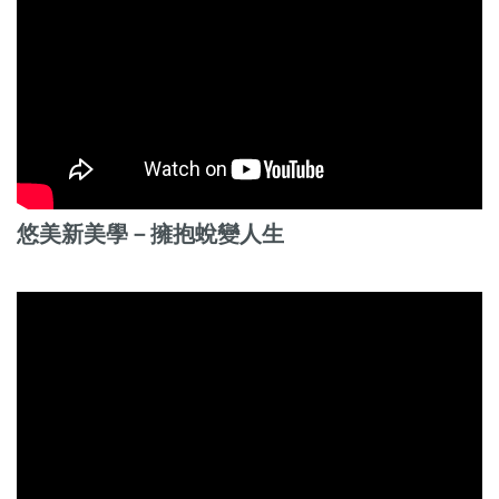
悠美新美學－擁抱蛻變人生