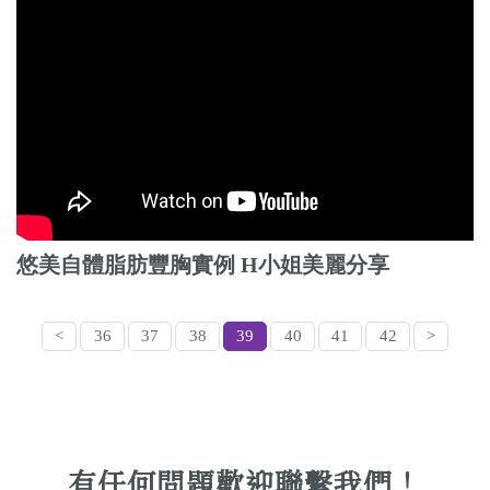
悠美自體脂肪豐胸實例 H小姐美麗分享
<
36
37
38
39
40
41
42
>
有任何問題歡迎聯繫我們！