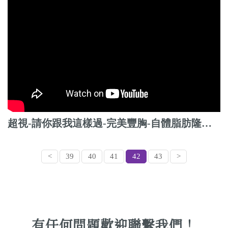
超視-請你跟我這樣過-完美豐胸-自體脂肪隆乳-朱芃年醫師
<
39
40
41
42
43
>
有任何問題歡迎聯繫我們！