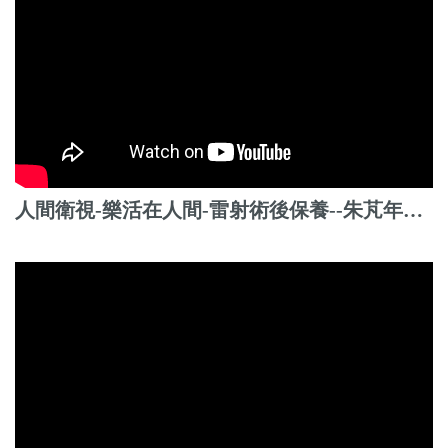
人間衛視-樂活在人間-雷射術後保養--朱芃年醫師