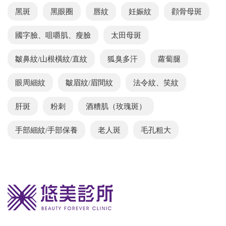
黑斑
黑眼圈
唇紋
妊娠紋
顴骨母斑
國字臉、咀嚼肌、瘦臉
太田母斑
皺鼻紋/山根橫紋/直紋
狐臭多汗
蘿蔔腿
眼周細紋
皺眉紋/眉間紋
法令紋、笑紋
肝斑
粉刺
酒糟肌（玫瑰斑）
手部細紋/手部保養
老人斑
毛孔粗大