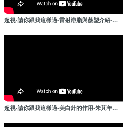
超視-請你跟我這樣過-雷射溶脂與薇塑介紹-朱芃年醫師
超視-請你跟我這樣過-美白針的作用-朱芃年醫師