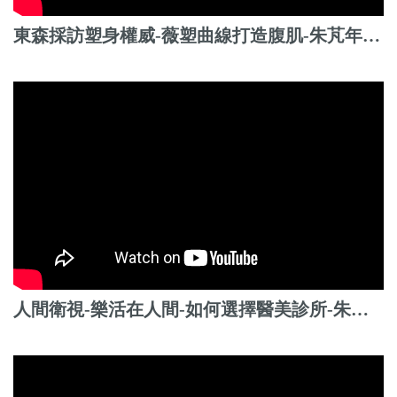
東森採訪塑身權威-薇塑曲線打造腹肌-朱芃年醫師
人間衛視-樂活在人間-如何選擇醫美診所-朱芃年醫師