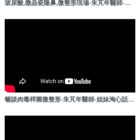
玻尿酸,微晶瓷隆鼻,微整形現場-朱芃年醫師-姐妹淘心話-緯來
暢談肉毒桿菌微整形-朱芃年醫師-姐妹淘心話-緯來