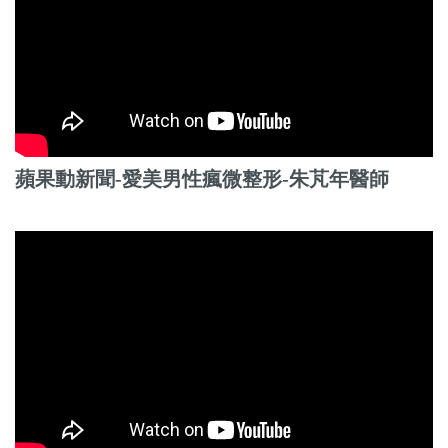
蘋果動新聞-愛美男性瘋微整形-朱芃年醫師