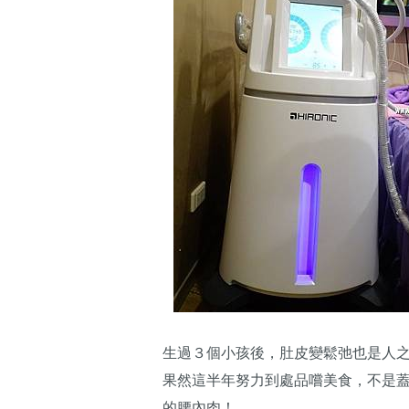
生過３個小孩後，肚皮變鬆弛也是人
果然這半年努力到處品嚐美食，不是蓋
的腰內肉！​