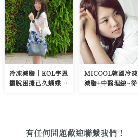
MICOOL韓國冷凍
【引用❤】部落客
減脂+中醫埋線~從裡
桃小女王｜中醫減
到外so到嫑嫑-悠美
重。74天體
診所
重-6.4kg，內臟脂
肪-2！身體年齡變
輕！
有任何問題歡迎聯繫我們！