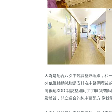
因為是配合八次中醫調整兼埋線，和一次Ｍ
ol 低溫輔助減脂是安排在中醫調理後
向很亂XDD 就說整組亂了了唄 劉醫
及體質，開立適合的純中藥配方 像我