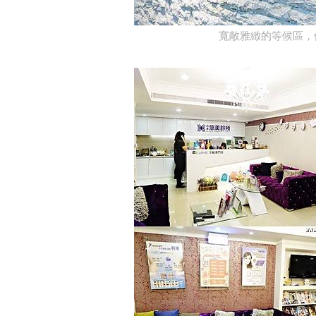
寬敞雅緻的等候區，